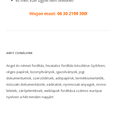
és mert ezer ügyfél nem tévedhet!
Hívjon most: 06 30 2199 300!
AMIT CSINÁLUNK
Angol és német fordítás, hivatalos fordítás készítése Győrben;
céges papírok, bizonyítványok, igazolványok, jogi
dokumentumok, szerződések, adópapírok, termékismertetők,
műszaki dokumentációk, vádiratok, nyomozati anyagok, orvosi
leletek, zárójelentések, weblapok fordítása számos európai
nyelven a hét minden napján!