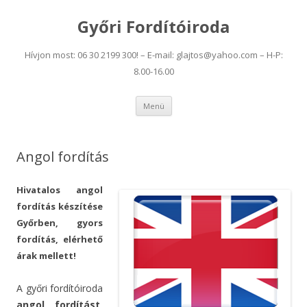
Győri Fordítóiroda
Hívjon most: 06 30 2199 300! – E-mail: glajtos@yahoo.com – H-P:
8.00-16.00
Tovább a tartalomra
Menü
Angol fordítás
Hivatalos angol
fordítás készítése
Győrben, gyors
fordítás, elérhető
árak mellett!
A győri fordítóiroda
angol fordítást
,