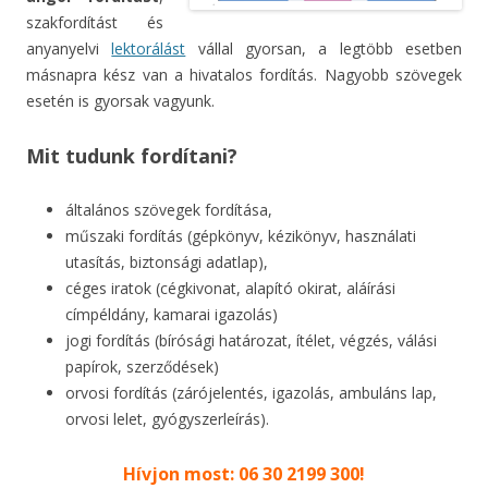
szakfordítást és
anyanyelvi
lektorálást
vállal gyorsan, a legtöbb esetben
másnapra kész van a hivatalos fordítás. Nagyobb szövegek
esetén is gyorsak vagyunk.
Mit tudunk fordítani?
általános szövegek fordítása,
műszaki fordítás (gépkönyv, kézikönyv, használati
utasítás, biztonsági adatlap),
céges iratok (cégkivonat, alapító okirat, aláírási
címpéldány, kamarai igazolás)
jogi fordítás (bírósági határozat, ítélet, végzés, válási
papírok, szerződések)
orvosi fordítás (zárójelentés, igazolás, ambuláns lap,
orvosi lelet, gyógyszerleírás).
Hívjon most: 06 30 2199 300!