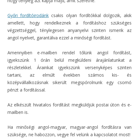
hogy tényleg azt kapja majd, amit szeretne.
Győri fordítóirodánk
csakis olyan fordítókkal dolgozik, akik
amellett, hogy rendelkeznek a fordításhoz szükséges
végzettséggel, ténylegesen anyanyelvi szinten ismerik az
angol nyelvet, garantálva ezzel a minőségi fordítást.
Amennyiben e-mailben rendel tőlünk angol fordítást,
igyekszünk 1 órán belül megküldeni árajánlatunkat a
részletekkel. Árainkat igyekszünk versenyképes szinten
tartani, az elmúlt években számos kis- és
középvállalkozásnak sikerült megspórolnunk egy csomó
pénzt a fordítással.
Az elkészült hivatalos fordítást megküldjük postai úton és e-
mailben is.
Ha minőségi angol-magyar, magyar-angol fordításra van
szüksége, ne habozzon, vegye fel velünk a kapcsolatot most!