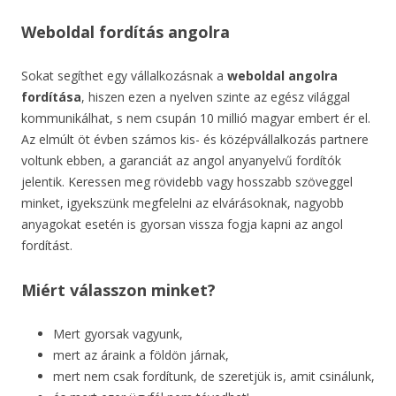
Weboldal fordítás angolra
Sokat segíthet egy vállalkozásnak a
weboldal angolra
fordítása
, hiszen ezen a nyelven szinte az egész világgal
kommunikálhat, s nem csupán 10 millió magyar embert ér el.
Az elmúlt öt évben számos kis- és középvállalkozás partnere
voltunk ebben, a garanciát az angol anyanyelvű fordítók
jelentik. Keressen meg rövidebb vagy hosszabb szöveggel
minket, igyekszünk megfelelni az elvárásoknak, nagyobb
anyagokat esetén is gyorsan vissza fogja kapni az angol
fordítást.
Miért válasszon minket?
Mert gyorsak vagyunk,
mert az áraink a földön járnak,
mert nem csak fordítunk, de szeretjük is, amit csinálunk,