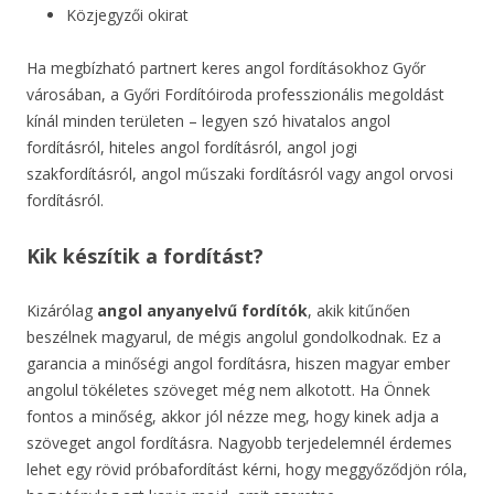
Közjegyzői okirat
Ha megbízható partnert keres angol fordításokhoz Győr
városában, a Győri Fordítóiroda professzionális megoldást
kínál minden területen – legyen szó hivatalos angol
fordításról, hiteles angol fordításról, angol jogi
szakfordításról, angol műszaki fordításról vagy angol orvosi
fordításról.
Kik készítik a fordítást?
Kizárólag
angol anyanyelvű fordítók
, akik kitűnően
beszélnek magyarul, de mégis angolul gondolkodnak. Ez a
garancia a minőségi angol fordításra, hiszen magyar ember
angolul tökéletes szöveget még nem alkotott. Ha Önnek
fontos a minőség, akkor jól nézze meg, hogy kinek adja a
szöveget angol fordításra. Nagyobb terjedelemnél érdemes
lehet egy rövid próbafordítást kérni, hogy meggyőződjön róla,